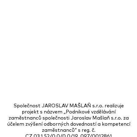
Společnost JAROSLAV MAŠLAŇ s.r.o. realizuje
projekt s názvem „Podnikové vzdělávání
zaměstnanců společnosti Jaroslav Mašlaň s.r.o. za
účelem zvýšení odborných dovedností a kompetencí
zaměstnanců“ s reg. č.
CZ.03.1.52/0.0/0.0/19_097/0012861