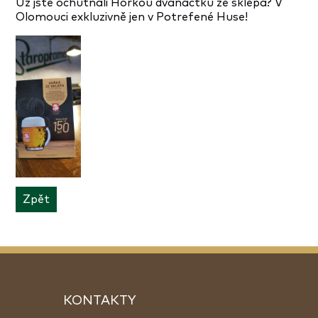
Už jste ochutnali Hořkou dvanáctku ze sklepa? V
Olomouci exkluzivně jen v Potrefené Huse!
Zpět
KONTAKTY