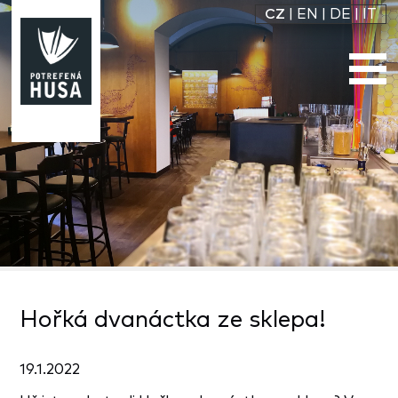
CZ
|
EN
|
DE
|
IT
Hořká dvanáctka ze sklepa!
19.1.2022