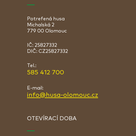
Potrefená husa
Michalská 2
779 00 Olomouc
IČ: 25827332
DIČ: CZ25827332
Tel.:
585 412 700
E-mail:
info@husa-olomouc.cz
OTEVÍRACÍ DOBA