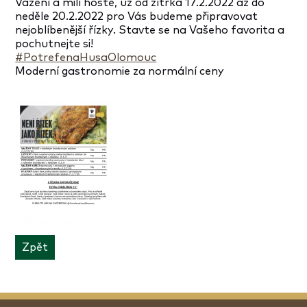
Vážení a milí hosté, už od zítřka 17.2.2022 až do
neděle 20.2.2022 pro Vás budeme připravovat
nejoblíbenější řízky. Stavte se na Vašeho favorita a
pochutnejte si!
#PotrefenaHusaOlomouc
Moderní gastronomie za normální ceny
Zpět