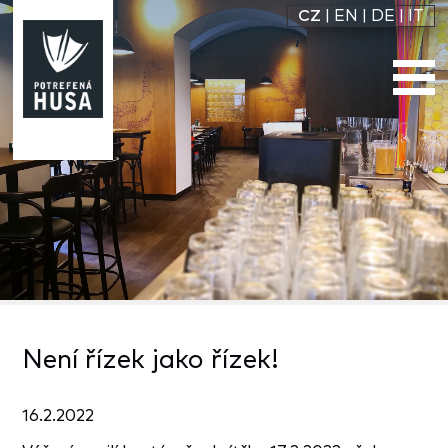
CZ
|
EN
|
DE
|
IT
Není řízek jako řízek!
16.2.2022