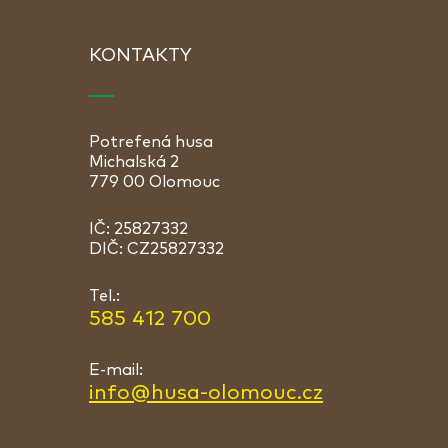
KONTAKTY
Potrefená husa
Michalská 2
779 00 Olomouc
IČ: 25827332
DIČ: CZ25827332
Tel.:
585 412 700
E-mail:
info@husa-olomouc.cz