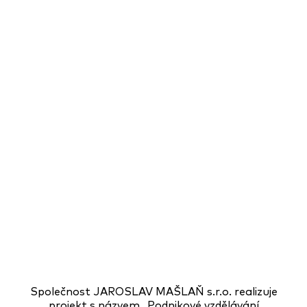
Společnost JAROSLAV MAŠLAŇ s.r.o. realizuje
projekt s názvem „Podnikové vzdělávání