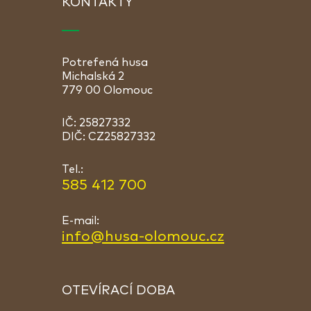
KONTAKTY
Potrefená husa
Michalská 2
779 00 Olomouc
IČ: 25827332
DIČ: CZ25827332
Tel.:
585 412 700
E-mail:
info@husa-olomouc.cz
OTEVÍRACÍ DOBA