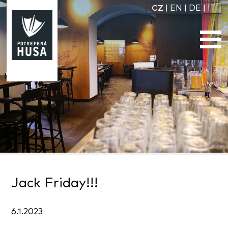
CZ
|
EN
|
DE
|
IT
Jack Friday!!!
6.1.2023