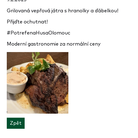
Grilovaná vepřová játra s hranolky a ďábelkou!
Přijďte ochutnat!
#PotrefenaHusaOlomouc
Moderní gastronomie za normální ceny
Zpět