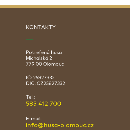
KONTAKTY
Potrefená husa
Michalská 2
779 00 Olomouc
IČ: 25827332
DIČ: CZ25827332
Tel.:
585 412 700
E-mail:
info@husa-olomouc.cz