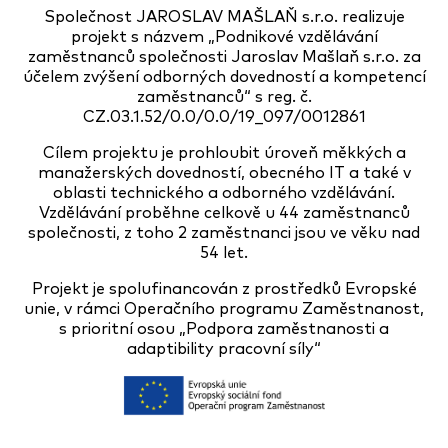
Společnost JAROSLAV MAŠLAŇ s.r.o. realizuje
projekt s názvem „Podnikové vzdělávání
zaměstnanců společnosti Jaroslav Mašlaň s.r.o. za
účelem zvýšení odborných dovedností a kompetencí
zaměstnanců“ s reg. č.
CZ.03.1.52/0.0/0.0/19_097/0012861
Cílem projektu je prohloubit úroveň měkkých a
manažerských dovedností, obecného IT a také v
oblasti technického a odborného vzdělávání.
Vzdělávání proběhne celkově u 44 zaměstnanců
společnosti, z toho 2 zaměstnanci jsou ve věku nad
54 let.
Projekt je spolufinancován z prostředků Evropské
unie, v rámci Operačního programu Zaměstnanost,
s prioritní osou „Podpora zaměstnanosti a
adaptibility pracovní síly“