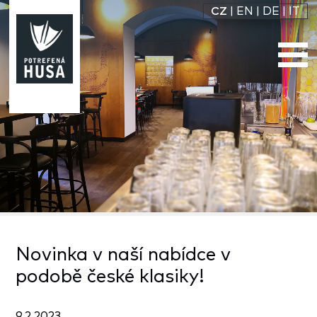
CZ
|
EN
|
DE
|
IT
Novinka v naší nabídce v
podobě české klasiky!
9.2.2023