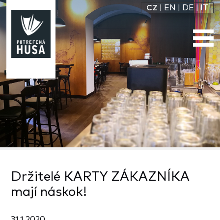
CZ
|
EN
|
DE
|
IT
Držitelé KARTY ZÁKAZNÍKA
mají náskok!
31.1.2020