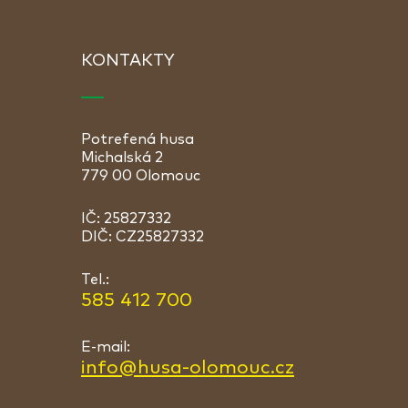
KONTAKTY
Potrefená husa
Michalská 2
779 00 Olomouc
IČ: 25827332
DIČ: CZ25827332
Tel.:
585 412 700
E-mail:
info@husa-olomouc.cz