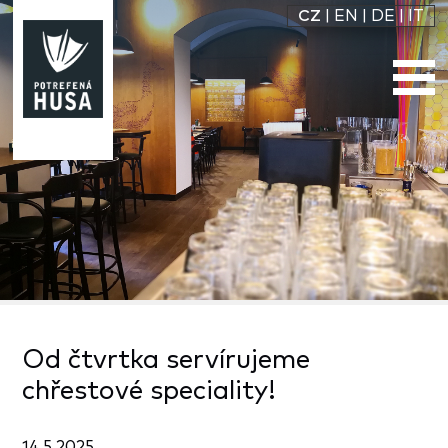
CZ
|
EN
|
DE
|
IT
Od čtvrtka servírujeme
chřestové speciality!
14.5.2025