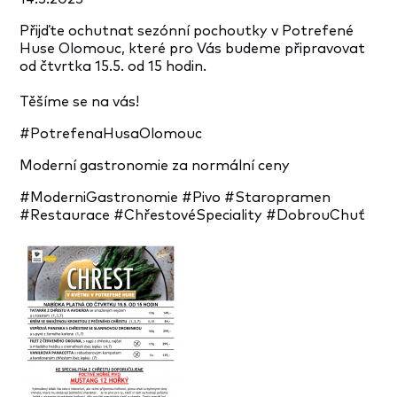
Přijďte ochutnat sezónní pochoutky v Potrefené
Huse Olomouc, které pro Vás budeme připravovat
od čtvrtka 15.5. od 15 hodin.
Těšíme se na vás!
#PotrefenaHusaOlomouc
Moderní gastronomie za normální ceny
#ModerniGastronomie #Pivo #Staropramen
#Restaurace #ChřestovéSpeciality #DobrouChuť