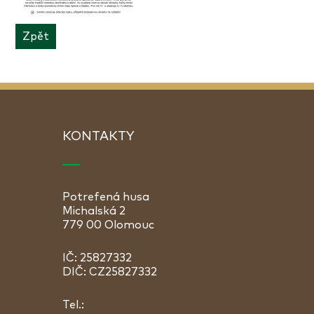
Zpět
KONTAKTY
Potrefená husa
Michalská 2
779 00 Olomouc
IČ: 25827332
DIČ: CZ25827332
Tel.: