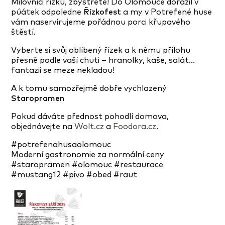
Milovníci řízků, zbystřete! Do Olomouce dorazil v
púátek odpoledne
Řízkofest
a my v Potrefené huse
vám naservírujeme pořádnou porci křupavého
štěstí.
Vyberte si svůj oblíbený řízek a k němu přílohu
přesně podle vaší chuti – hranolky, kaše, salát…
fantazii se meze nekladou!
A k tomu samozřejmě dobře vychlazený
Staropramen
Pokud dáváte přednost pohodlí domova,
objednávejte na
Wolt.cz
a
Foodora.cz
.
#potrefenahusaolomouc
Moderní gastronomie za normální ceny
#staropramen #olomouc #restaurace
#mustang12 #pivo #obed #raut