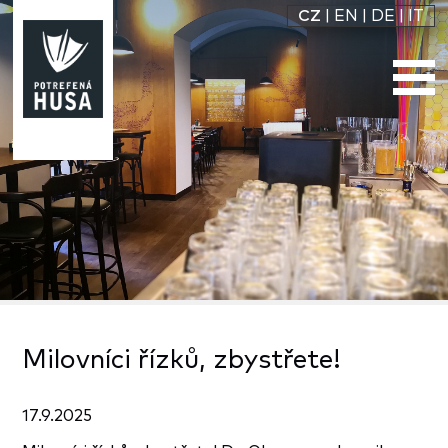
CZ
|
EN
|
DE
|
IT
Milovníci řízků, zbystřete!
17.9.2025