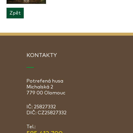
Zpět
KONTAKTY
Potrefená husa
Michalská 2
779 00 Olomouc
IČ: 25827332
DIČ: CZ25827332
Tel.: