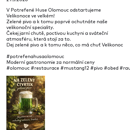
V Potrefené Huse Olomouc odstartujeme
Velikonoce ve velkém!
Zelené pivo a k tomu poprvé ochutnáte naše
velikonoční speciality.
Čekej jarní chutě, poctivou kuchyni a sváteční
atmosféru, která stojí za to.
Dej zelené pivo a k tomu něco, co má chuť Velikonoc
#potrefenahusaolomouc
Moderní gastronomie za normální ceny
#olomouc
#restaurace
#mustang12
#pivo
#obed
#ra