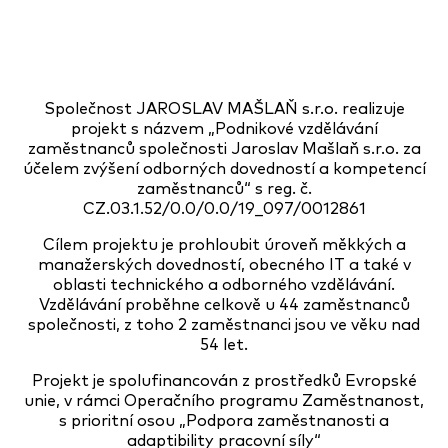
Společnost JAROSLAV MAŠLAŇ s.r.o. realizuje
projekt s názvem „Podnikové vzdělávání
zaměstnanců společnosti Jaroslav Mašlaň s.r.o. za
účelem zvýšení odborných dovedností a kompetencí
zaměstnanců“ s reg. č.
CZ.03.1.52/0.0/0.0/19_097/0012861
Cílem projektu je prohloubit úroveň měkkých a
manažerských dovedností, obecného IT a také v
oblasti technického a odborného vzdělávání.
Vzdělávání proběhne celkově u 44 zaměstnanců
společnosti, z toho 2 zaměstnanci jsou ve věku nad
54 let.
Projekt je spolufinancován z prostředků Evropské
unie, v rámci Operačního programu Zaměstnanost,
s prioritní osou „Podpora zaměstnanosti a
adaptibility pracovní síly“