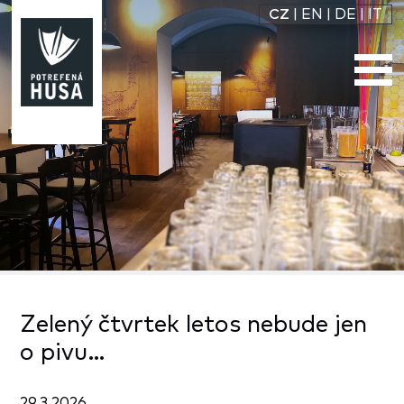
CZ
|
EN
|
DE
|
IT
Zelený čtvrtek letos nebude jen
o pivu…
29.3.2026