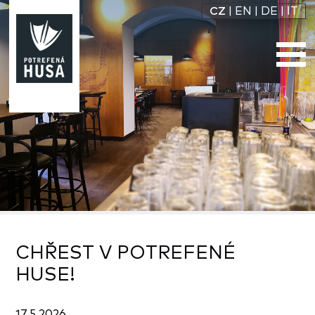
CZ
|
EN
|
DE
|
IT
CHŘEST V POTREFENÉ
HUSE!
17.5.2026