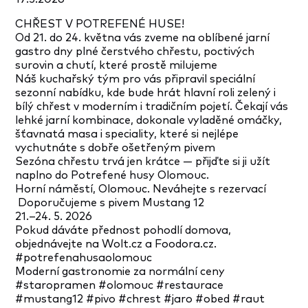
CHŘEST V POTREFENÉ HUSE!
Od 21. do 24. května vás zveme na oblíbené jarní
gastro dny plné čerstvého chřestu, poctivých
surovin a chutí, které prostě milujeme
Náš kuchařský tým pro vás připravil speciální
sezonní nabídku, kde bude hrát hlavní roli zelený i
bílý chřest v moderním i tradičním pojetí. Čekají vás
lehké jarní kombinace, dokonale vyladěné omáčky,
šťavnatá masa i speciality, které si nejlépe
vychutnáte s dobře ošetřeným pivem
Sezóna chřestu trvá jen krátce — přijďte si ji užít
naplno do Potrefené husy Olomouc.
Horní náměstí, Olomouc. Neváhejte s rezervací
Doporučujeme s pivem Mustang 12
21.–24. 5. 2026
Pokud dáváte přednost pohodlí domova,
objednávejte na Wolt.cz a Foodora.cz.
#potrefenahusaolomouc
Moderní gastronomie za normální ceny
#staropramen #olomouc #restaurace
#mustang12 #pivo #chrest #jaro #obed #raut