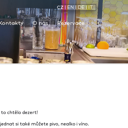
CZ
|
EN
|
DE
|
IT
Kontakty
O nás
Rezervace
 to chtělo dezert!
dnat si také můžete pivo, nealko i víno.