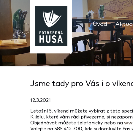
Úvod
Aktual
Jsme tady pro Vás i o víkend
12.3.2021
Letošní 5. víkend můžete vybírat z této speci
K jídlu, které vám rádi přivezeme, si nezapom
Objednávat můžete telefonicky nebo na
www
Volejte na 585 412 700, kde si domluvíte čas