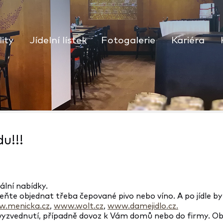
ity
Jídelní lístek
Fotogalerie
Kariéra
u!!!
ální nabídky.
eňte objednat třeba čepované pivo nebo víno. A po jídle by
.menicka.cz
,
www.wolt.cz
,
www.damejidlo.cz.
 vyzvednutí, případně dovoz k Vám domů nebo do firmy. Obje