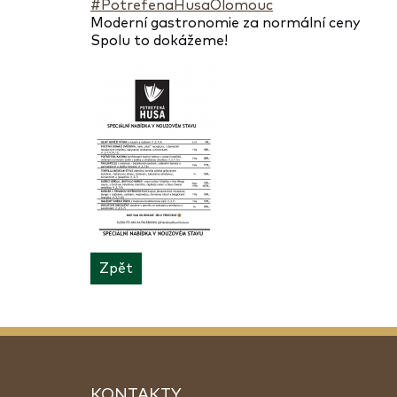
#PotrefenaHusaOlomouc
Moderní gastronomie za normální ceny
Spolu to dokážeme!
Zpět
KONTAKTY