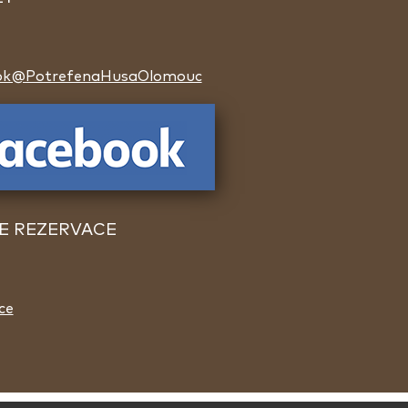
ok@PotrefenaHusaOlomouc
E REZERVACE
ce