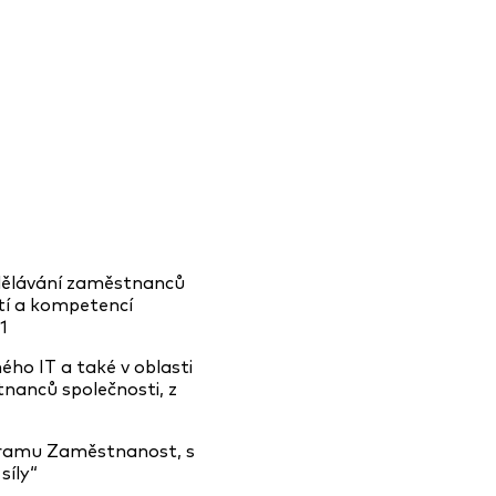
zdělávání zaměstnanců
stí a kompetencí
1
ho IT a také v oblasti
nanců společnosti, z
ogramu Zaměstnanost, s
síly“