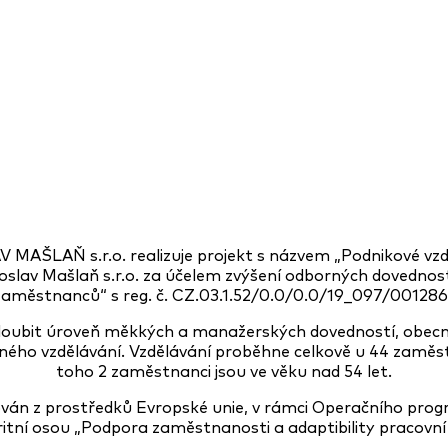
MAŠLAŇ s.r.o. realizuje projekt s názvem „Podnikové v
oslav Mašlaň s.r.o. za účelem zvýšení odborných dovedno
zaměstnanců“ s reg. č. CZ.03.1.52/0.0/0.0/19_097/001286
hloubit úroveň měkkých a manažerských dovedností, obecné
ného vzdělávání. Vzdělávání proběhne celkově u 44 zaměst
toho 2 zaměstnanci jsou ve věku nad 54 let.
cován z prostředků Evropské unie, v rámci Operačního pr
ritní osou „Podpora zaměstnanosti a adaptibility pracovní 