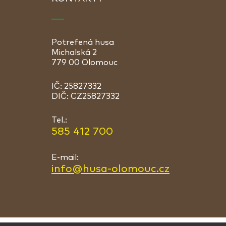
Potrefená husa
Michalská 2
779 00 Olomouc
IČ: 25827332
DIČ: CZ25827332
Tel.:
585 412 700
E-mail:
info@husa-olomouc.cz