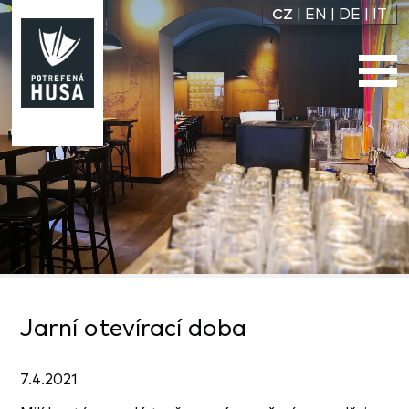
CZ
|
EN
|
DE
|
IT
Jarní otevírací doba
7.4.2021