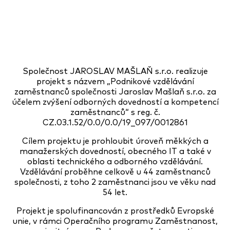
Společnost JAROSLAV MAŠLAŇ s.r.o. realizuje
projekt s názvem „Podnikové vzdělávání
zaměstnanců společnosti Jaroslav Mašlaň s.r.o. za
účelem zvýšení odborných dovedností a kompetencí
zaměstnanců“ s reg. č.
CZ.03.1.52/0.0/0.0/19_097/0012861
Cílem projektu je prohloubit úroveň měkkých a
manažerských dovedností, obecného IT a také v
oblasti technického a odborného vzdělávání.
Vzdělávání proběhne celkově u 44 zaměstnanců
společnosti, z toho 2 zaměstnanci jsou ve věku nad
54 let.
Projekt je spolufinancován z prostředků Evropské
unie, v rámci Operačního programu Zaměstnanost,