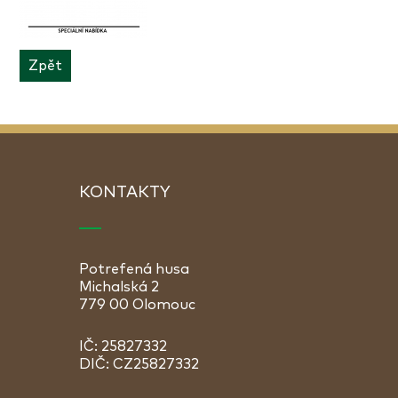
Zpět
KONTAKTY
Potrefená husa
Michalská 2
779 00 Olomouc
IČ: 25827332
DIČ: CZ25827332