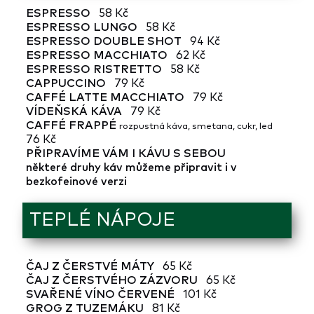
ESPRESSO
58 Kč
ESPRESSO LUNGO
58 Kč
ESPRESSO DOUBLE SHOT
94 Kč
ESPRESSO MACCHIATO
62 Kč
ESPRESSO RISTRETTO
58 Kč
CAPPUCCINO
79 Kč
CAFFÉ LATTE MACCHIATO
79 Kč
VÍDEŇSKÁ KÁVA
79 Kč
CAFFÉ FRAPPÉ
rozpustná káva, smetana, cukr, led
76 Kč
PŘIPRAVÍME VÁM I KÁVU S SEBOU
některé druhy káv můžeme připravit i v
bezkofeinové verzi
TEPLÉ NÁPOJE
ČAJ Z ČERSTVÉ MÁTY
65 Kč
ČAJ Z ČERSTVÉHO ZÁZVORU
65 Kč
SVAŘENÉ VÍNO ČERVENÉ
101 Kč
GROG Z TUZEMÁKU
81 Kč