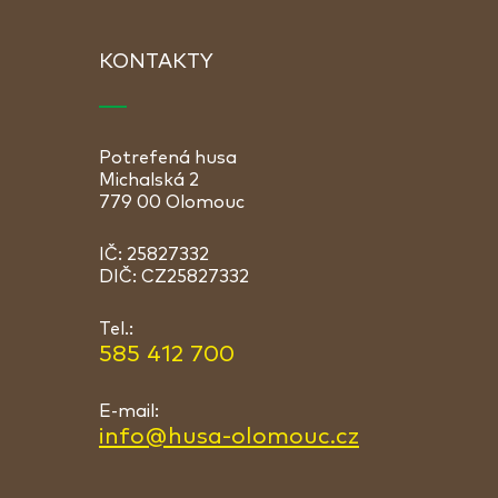
KONTAKTY
Potrefená husa
Michalská 2
779 00 Olomouc
IČ: 25827332
DIČ: CZ25827332
Tel.:
585 412 700
E-mail:
info@husa-olomouc.cz