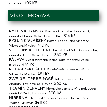
109 Kč
smetana
VÍNO - MORAVA
RYZLINK RÝNSKÝ
Moravské zemské víno, suché,
314 Kč
vinařství Hrabal, Velké Bílovice 314,-
RYZLINK VLAŠSKÝ
Pozdní sběr, suché, vinařství
412 Kč
Mikrosvín, Mikulov
VELTLÍNSKÉ ZELENÉ
Jakostní odrůdové víno suché,
360 Kč
vinařství Tetur, Velké Bílovice
PÁLAVA
Výběr z hroznů, polosladké, vinařství Velké
441 Kč
Bílovice
RULANDSKÉ ŠEDÉ
Pozdní sběr suché, vinařství
481 Kč
Mikrosvín, Mikulov
ZWEIGELTREBE ROSÉ
Jakostní víno suché,
360 Kč
vinařství Tetur, Velké Bílovice
TRAMÍN ČERVENÝ
Moravské zemské víno polosuché,
308 Kč
vinařství Čech, Tvrdonice
HIBERNAL
Moravské zemské víno suché, vinařství
348 Kč
Prokop, Krumvíř