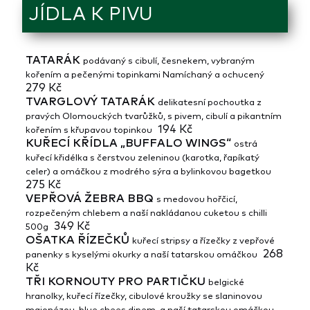
JÍDLA K PIVU
TATARÁK
podávaný s cibulí, česnekem, vybraným
kořením a pečenými topinkami Namíchaný a ochucený
279 Kč
TVARGLOVÝ TATARÁK
delikatesní pochoutka z
pravých Olomouckých tvarůžků, s pivem, cibulí a pikantním
194 Kč
kořením s křupavou topinkou
KUŘECÍ KŘÍDLA „BUFFALO WINGS“
ostrá
kuřecí křidélka s čerstvou zeleninou (karotka, řapíkatý
celer) a omáčkou z modrého sýra a bylinkovou bagetkou
275 Kč
VEPŘOVÁ ŽEBRA BBQ
s medovou hořčicí,
rozpečeným chlebem a naší nakládanou cuketou s chilli
349 Kč
500g
OŠATKA ŘÍZEČKŮ
kuřecí stripsy a řízečky z vepřové
268
panenky s kyselými okurky a naší tatarskou omáčkou
Kč
TŘI KORNOUTY PRO PARTIČKU
belgické
hranolky, kuřecí řízečky, cibulové kroužky se slaninovou