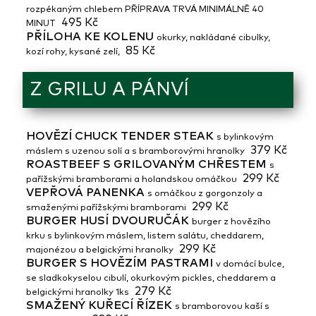
rozpékaným chlebem PŘÍPRAVA TRVÁ MINIMÁLNĚ 40
495 Kč
MINUT
PŘÍLOHA KE KOLENU
okurky, nakládané cibulky,
85 Kč
kozí rohy, kysané zelí,
Z GRILU A PÁNVÍ
HOVĚZÍ CHUCK TENDER STEAK
s bylinkovým
379 Kč
máslem s uzenou solí a s bramborovými hranolky
ROASTBEEF S GRILOVANÝM CHŘESTEM
s
299 Kč
pařížskými bramborami a holandskou omáčkou
VEPŘOVÁ PANENKA
s omáčkou z gorgonzoly a
299 Kč
smaženými pařížskými bramborami
BURGER HUSÍ DVOURUČÁK
burger z hovězího
krku s bylinkovým máslem, listem salátu, cheddarem,
299 Kč
majonézou a belgickými hranolky
BURGER S HOVĚZÍM PASTRAMI
v domácí bulce,
se sladkokyselou cibulí, okurkovým pickles, cheddarem a
279 Kč
belgickými hranolky 1ks
SMAŽENÝ KUŘECÍ ŘÍZEK
s bramborovou kaší s