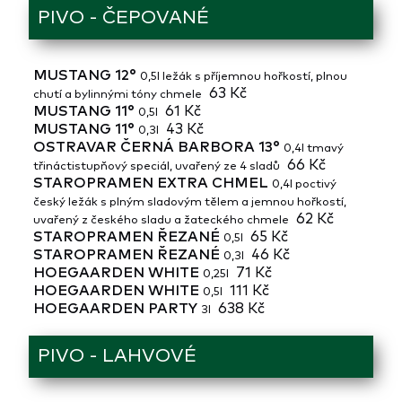
PIVO - ČEPOVANÉ
MUSTANG 12°
0,5l ležák s příjemnou hořkostí, plnou
63 Kč
chutí a bylinnými tóny chmele
MUSTANG 11°
61 Kč
0,5l
MUSTANG 11°
43 Kč
0,3l
OSTRAVAR ČERNÁ BARBORA 13°
0,4l tmavý
66 Kč
třináctistupňový speciál, uvařený ze 4 sladů
STAROPRAMEN EXTRA CHMEL
0,4l poctivý
český ležák s plným sladovým tělem a jemnou hořkostí,
62 Kč
uvařený z českého sladu a žateckého chmele
STAROPRAMEN ŘEZANÉ
65 Kč
0,5l
STAROPRAMEN ŘEZANÉ
46 Kč
0,3l
HOEGAARDEN WHITE
71 Kč
0,25l
HOEGAARDEN WHITE
111 Kč
0,5l
HOEGAARDEN PARTY
638 Kč
3l
PIVO - LAHVOVÉ