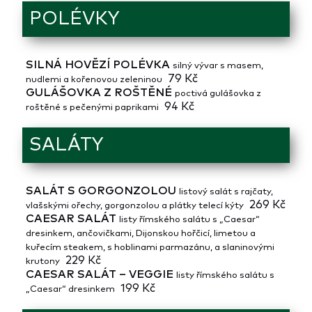
POLÉVKY
SILNÁ HOVĚZÍ POLÉVKA
silný vývar s masem,
79 Kč
nudlemi a kořenovou zeleninou
GULÁŠOVKA Z ROŠTĚNÉ
poctivá gulášovka z
94 Kč
roštěné s pečenými paprikami
SALÁTY
SALÁT S GORGONZOLOU
listový salát s rajčaty,
269 Kč
vlašskými ořechy, gorgonzolou a plátky telecí kýty
CAESAR SALÁT
listy římského salátu s „Caesar“
dresinkem, ančovičkami, Dijonskou hořčicí, limetou a
kuřecím steakem, s hoblinami parmazánu, a slaninovými
229 Kč
krutony
CAESAR SALÁT – VEGGIE
listy římského salátu s
199 Kč
„Caesar“ dresinkem