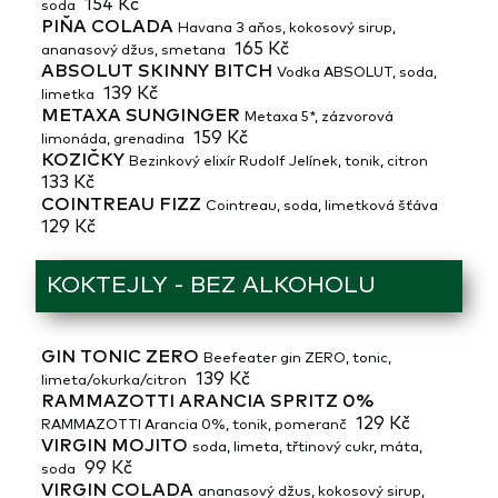
154 Kč
soda
PIŇA COLADA
Havana 3 aňos, kokosový sirup,
165 Kč
ananasový džus, smetana
ABSOLUT SKINNY BITCH
Vodka ABSOLUT, soda,
139 Kč
limetka
METAXA SUNGINGER
Metaxa 5*, zázvorová
159 Kč
limonáda, grenadina
KOZIČKY
Bezinkový elixír Rudolf Jelínek, tonik, citron
133 Kč
COINTREAU FIZZ
Cointreau, soda, limetková šťáva
129 Kč
KOKTEJLY - BEZ ALKOHOLU
GIN TONIC ZERO
Beefeater gin ZERO, tonic,
139 Kč
limeta/okurka/citron
RAMMAZOTTI ARANCIA SPRITZ 0%
129 Kč
RAMMAZOTTI Arancia 0%, tonik, pomeranč
VIRGIN MOJITO
soda, limeta, třtinový cukr, máta,
99 Kč
soda
VIRGIN COLADA
ananasový džus, kokosový sirup,