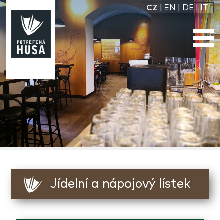
CZ
|
EN
|
DE
|
IT
Jídelní a nápojový lístek