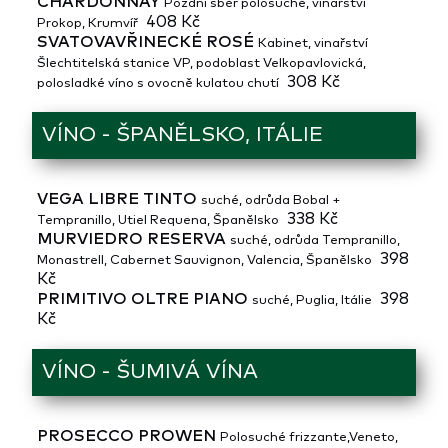
CHARDONNAY
Pozdní sběr polosuché, vinařství
408 Kč
Prokop, Krumvíř
SVATOVAVŘINECKÉ ROSÉ
Kabinet, vinařství
Šlechtitelská stanice VP, podoblast Velkopavlovická,
308 Kč
polosladké víno s ovocně kulatou chutí
VÍNO - ŠPANĚLSKO, ITÁLIE
VEGA LIBRE TINTO
suché, odrůda Bobal +
338 Kč
Tempranillo, Utiel Requena, Španělsko
MURVIEDRO RESERVA
suché, odrůda Tempranillo,
398
Monastrell, Cabernet Sauvignon, Valencia, Španělsko
Kč
PRIMITIVO OLTRE PIANO
398
suché, Puglia, Itálie
Kč
VÍNO - ŠUMIVÁ VÍNA
PROSECCO PROWEN
Polosuché frizzante,Veneto,