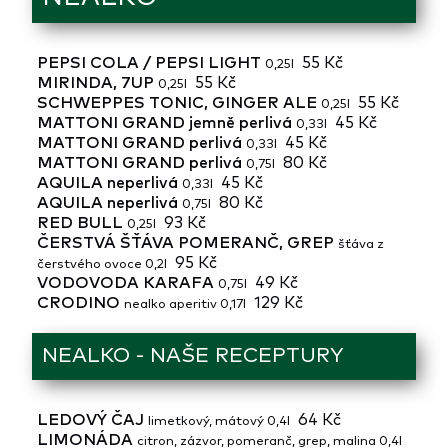
PEPSI COLA / PEPSI LIGHT
55 Kč
0,25l
MIRINDA, 7UP
55 Kč
0,25l
SCHWEPPES TONIC, GINGER ALE
55 Kč
0,25l
MATTONI GRAND jemně perlivá
45 Kč
0,33l
MATTONI GRAND perlivá
45 Kč
0,33l
MATTONI GRAND perlivá
80 Kč
0,75l
AQUILA neperlivá
45 Kč
0,33l
AQUILA neperlivá
80 Kč
0,75l
RED BULL
93 Kč
0,25l
ČERSTVÁ ŠŤÁVA POMERANČ, GREP
šťáva z
95 Kč
čerstvého ovoce 0,2l
VODOVODA KARAFA
49 Kč
0,75l
CRODINO
129 Kč
nealko aperitiv 0,17l
NEALKO - NAŠE RECEPTURY
LEDOVÝ ČAJ
64 Kč
limetkový, mátový 0,4l
LIMONÁDA
citron, zázvor, pomeranč, grep, malina 0,4l