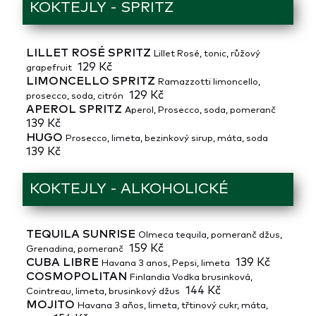
KOKTEJLY - SPRITZ
LILLET ROSÉ SPRITZ
Lillet Rosé, tonic, růžový
129 Kč
grapefruit
LIMONCELLO SPRITZ
Ramazzotti limoncello,
129 Kč
prosecco, soda, citrón
APEROL SPRITZ
Aperol, Prosecco, soda, pomeranč
139 Kč
HUGO
Prosecco, limeta, bezinkový sirup, máta, soda
139 Kč
KOKTEJLY - ALKOHOLICKÉ
TEQUILA SUNRISE
Olmeca tequila, pomeranč džus,
159 Kč
Grenadina, pomeranč
CUBA LIBRE
139 Kč
Havana 3 anos, Pepsi, limeta
COSMOPOLITAN
Finlandia Vodka brusinková,
144 Kč
Cointreau, limeta, brusinkový džus
MOJITO
Havana 3 aňos, limeta, třtinový cukr, máta,