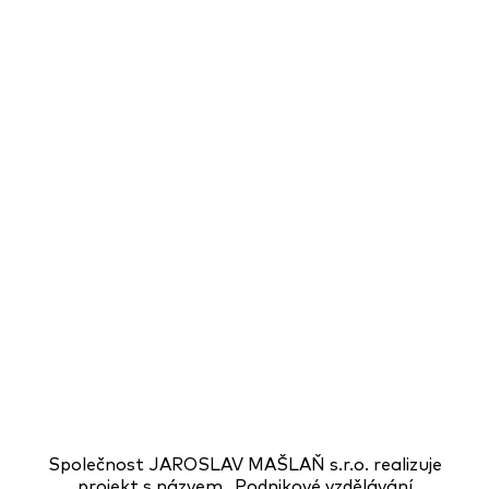
Společnost JAROSLAV MAŠLAŇ s.r.o. realizuje
projekt s názvem „Podnikové vzdělávání