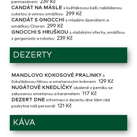
239 Kč
parmazánem
CANDÁT NA MÁSLE
s květákovou kaší, nakládanou
299 Kč
cuketou a vinnou omáčkou
CANDÁT S GNOCCHI
s mladým špenátem a
299 Kč
omáčkou Choron
GNOCCHI S HRUŠKOU
s vlašskými ořechy, omáčkou
239 Kč
z gorgonzoly a rukolou
DEZERTY
MANDLOVO KOKOSOVÉ PRALINKY
s
129 Kč
čokoládovou hlínou a smetanovým krémem
NUGÁTOVÉ KNEDLÍČKY
obalené v perníku se
117 Kč
zakysanou smetanou a karamelem
DEZERT DNE
informaci o dezertu dne Vám rád
121 Kč
poskytne náš personál
KÁVA