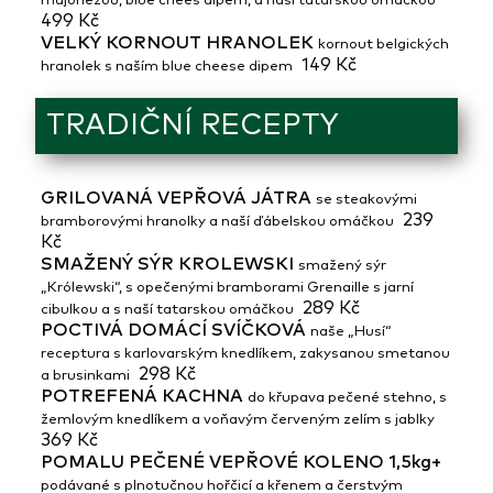
majonézou, blue chees dipem, a naší tatarskou omáčkou
499 Kč
VELKÝ KORNOUT HRANOLEK
kornout belgických
149 Kč
hranolek s naším blue cheese dipem
TRADIČNÍ RECEPTY
GRILOVANÁ VEPŘOVÁ JÁTRA
se steakovými
239
bramborovými hranolky a naší ďábelskou omáčkou
Kč
SMAŽENÝ SÝR KROLEWSKI
smažený sýr
„Królewski“, s opečenými bramborami Grenaille s jarní
289 Kč
cibulkou a s naší tatarskou omáčkou
POCTIVÁ DOMÁCÍ SVÍČKOVÁ
naše „Husí“
receptura s karlovarským knedlíkem, zakysanou smetanou
298 Kč
a brusinkami
POTREFENÁ KACHNA
do křupava pečené stehno, s
žemlovým knedlíkem a voňavým červeným zelím s jablky
369 Kč
POMALU PEČENÉ VEPŘOVÉ KOLENO 1,5kg+
podávané s plnotučnou hořčicí a křenem a čerstvým