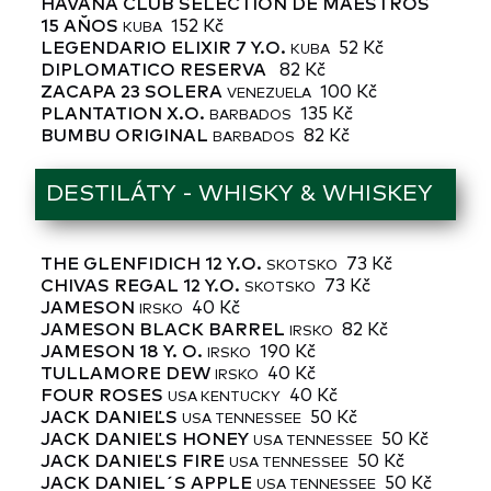
HAVANA CLUB SELECTION DE MAESTROS
15 AŇOS
152 Kč
KUBA
LEGENDARIO ELIXIR 7 Y.O.
52 Kč
KUBA
DIPLOMATICO RESERVA
82 Kč
ZACAPA 23 SOLERA
100 Kč
VENEZUELA
PLANTATION X.O.
135 Kč
BARBADOS
BUMBU ORIGINAL
82 Kč
BARBADOS
DESTILÁTY - WHISKY & WHISKEY
THE GLENFIDICH 12 Y.O.
73 Kč
SKOTSKO
CHIVAS REGAL 12 Y.O.
73 Kč
SKOTSKO
JAMESON
40 Kč
IRSKO
JAMESON BLACK BARREL
82 Kč
IRSKO
JAMESON 18 Y. O.
190 Kč
IRSKO
TULLAMORE DEW
40 Kč
IRSKO
FOUR ROSES
40 Kč
USA KENTUCKY
JACK DANIEĽS
50 Kč
USA TENNESSEE
JACK DANIEĽS HONEY
50 Kč
USA TENNESSEE
JACK DANIEĽS FIRE
50 Kč
USA TENNESSEE
JACK DANIEL´S APPLE
50 Kč
USA TENNESSEE