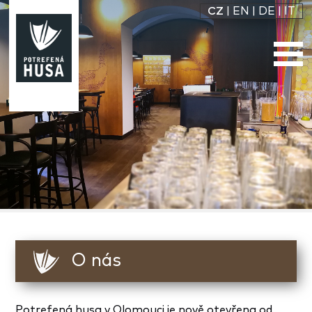
CZ
|
EN
|
DE
|
IT
O nás
Potrefená husa v Olomouci je nově otevřena od