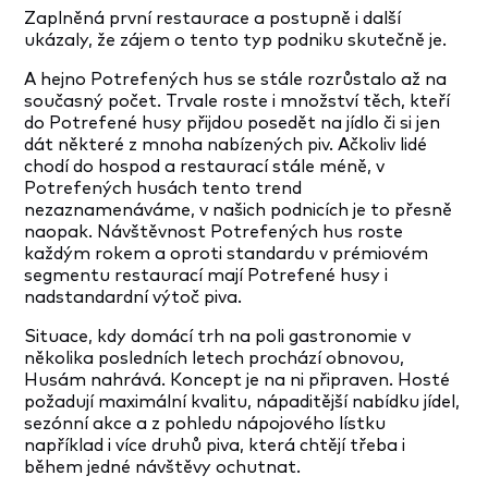
Zaplněná první restaurace a postupně i další
ukázaly, že zájem o tento typ podniku skutečně je.
A hejno Potrefených hus se stále rozrůstalo až na
současný počet. Trvale roste i množství těch, kteří
do Potrefené husy přijdou posedět na jídlo či si jen
dát některé z mnoha nabízených piv. Ačkoliv lidé
chodí do hospod a restaurací stále méně, v
Potrefených husách tento trend
nezaznamenáváme, v našich podnicích je to přesně
naopak. Návštěvnost Potrefených hus roste
každým rokem a oproti standardu v prémiovém
segmentu restaurací mají Potrefené husy i
nadstandardní výtoč piva.
Situace, kdy domácí trh na poli gastronomie v
několika posledních letech prochází obnovou,
Husám nahrává. Koncept je na ni připraven. Hosté
požadují maximální kvalitu, nápaditější nabídku jídel,
sezónní akce a z pohledu nápojového lístku
například i více druhů piva, která chtějí třeba i
během jedné návštěvy ochutnat.