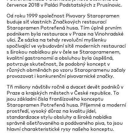
července 2018 v
Paláci Podstatských z Prusínovic.
Od roku 1999 společnost Pivovary Staropramen
buduje síť vlastních Značkových restaurací
Staropramen Potrefená husa. Tím úplně prvním
podnikem byla restaurace v Praze na Vinohradské
ulici. Že sázka na tehdy revoluční myšlenku
spočívající ve vybudování sítě moderních restaurací
s širokou nabídkou piv v čele se Staropramenem,
kvalitní gastronomií a obsluhou byla úspěšná,
potvrzuje skutečnost, že podobný koncept v
různých obměnách po vzoru Staropramenu začaly
provozovat i konkurenční pivovarnické značky.
Tři miliony návštěv ročně a dvacet devět podniků v
Praze a krajských městech v České republice. To
jsou základní čísla franšízového konceptu
Staropramen Potrefená husa. Příjemné a moderní
prostředí, vysoký důraz na kvalitu jídel,
standardizace stylu obsluhy a široká nabídka
správně ošetřovaného a podávaného piva, to jsou
hlavní charakteristické rysy našeho konceptu.