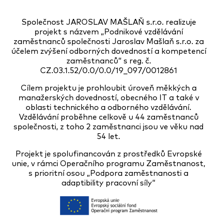
Společnost JAROSLAV MAŠLAŇ s.r.o. realizuje
projekt s názvem „Podnikové vzdělávání
zaměstnanců společnosti Jaroslav Mašlaň s.r.o. za
účelem zvýšení odborných dovedností a kompetencí
zaměstnanců“ s reg. č.
CZ.03.1.52/0.0/0.0/19_097/0012861
Cílem projektu je prohloubit úroveň měkkých a
manažerských dovedností, obecného IT a také v
oblasti technického a odborného vzdělávání.
Vzdělávání proběhne celkově u 44 zaměstnanců
společnosti, z toho 2 zaměstnanci jsou ve věku nad
54 let.
Projekt je spolufinancován z prostředků Evropské
unie, v rámci Operačního programu Zaměstnanost,
s prioritní osou „Podpora zaměstnanosti a
adaptibility pracovní síly“