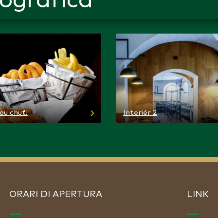
tografica
ou chuť!
Interiér 2
ORARI DI APERTURA
LINK