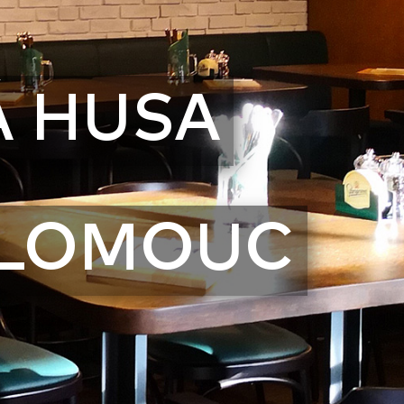
Á HUSA
LOMOUC