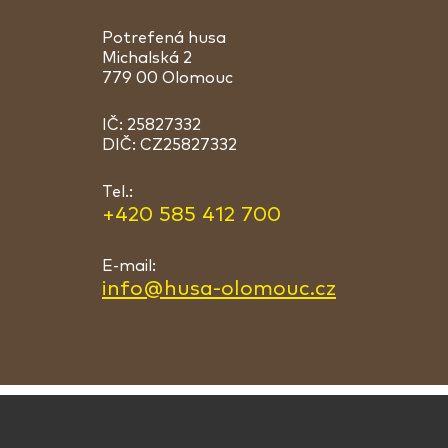
Potrefená husa
Michalská 2
779 00 Olomouc
IČ: 25827332
DIČ: CZ25827332
Tel.:
+420 585 412 700
E-mail:
info@husa-olomouc.cz