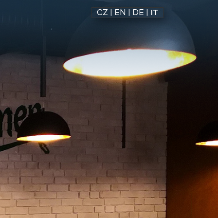
CZ
|
EN
|
DE
|
IT