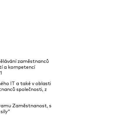
zdělávání zaměstnanců
stí a kompetencí
1
ho IT a také v oblasti
nanců společnosti, z
ogramu Zaměstnanost, s
síly“