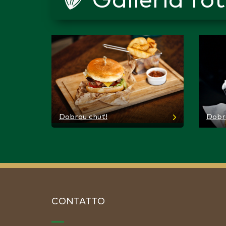
Galleria fo
Dobrou chuť!
Dobr
CONTATTO