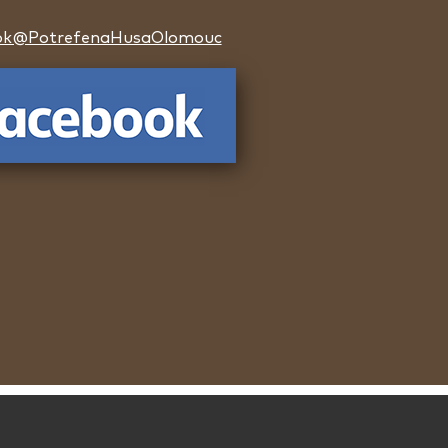
ok@PotrefenaHusaOlomouc