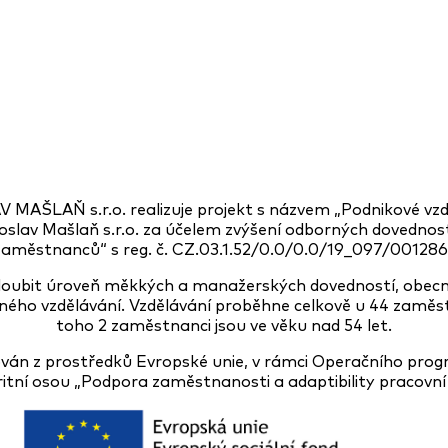
MAŠLAŇ s.r.o. realizuje projekt s názvem „Podnikové v
oslav Mašlaň s.r.o. za účelem zvýšení odborných dovedno
zaměstnanců“ s reg. č. CZ.03.1.52/0.0/0.0/19_097/001286
hloubit úroveň měkkých a manažerských dovedností, obecné
ného vzdělávání. Vzdělávání proběhne celkově u 44 zaměst
toho 2 zaměstnanci jsou ve věku nad 54 let.
cován z prostředků Evropské unie, v rámci Operačního pr
ritní osou „Podpora zaměstnanosti a adaptibility pracovní 